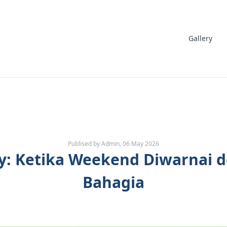
Gallery
Publised by Admin, 06 May 2026
ay: Ketika Weekend Diwarnai 
Bahagia