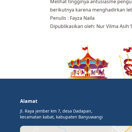
Melihat tingginya antusiasme pengun
berikutnya karena menghadirkan lebi
Penulis : Fayza Naila
Dipublikasikan oleh: Nur Vilma Asih 
Alamat
Jl. Raya jember km 7, desa Dadapan,
kecamatan kabat, kabupaten Banyuwangi