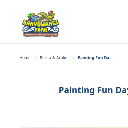
Home
Berita & Artikel
Painting Fun Day: Ketika Weekend Diwarnai dengan Tawa dan Bahagia
Painting Fun D