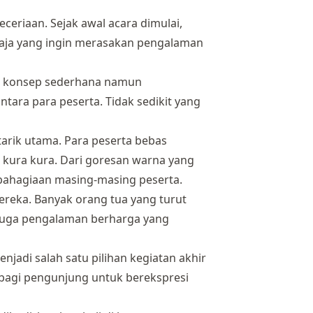
ceriaan. Sejak awal acara dimulai,
emaja yang ingin merasakan pengalaman
n konsep sederhana namun
ara para peserta. Tidak sedikit yang
tarik utama. Para peserta bebas
 kura kura. Dari goresan warna yang
ebahagiaan masing-masing peserta.
ereka. Banyak orang tua yang turut
juga pengalaman berharga yang
njadi salah satu pilihan kegiatan akhir
bagi pengunjung untuk berekspresi