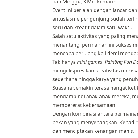
dan Minggu, 3 Mei kemarin.
Event ini berjalan dengan lancar da
antusiasme pengunjung sudah terlih
seru dan kreatif dalam satu waktu.
Salah satu aktivitas yang paling me
menantang, permainan ini sukses me
mencoba berulang kali demi mendap
Tak hanya
mini games
,
Painting Fun D
mengekspresikan kreativitas mereka
sederhana hingga karya yang penuh 
Suasana semakin terasa hangat ketik
mendampingi anak-anak mereka, men
mempererat kebersamaan.
Dengan kombinasi antara permainan i
pekan yang menyenangkan. Kehadira
dan menciptakan kenangan manis.