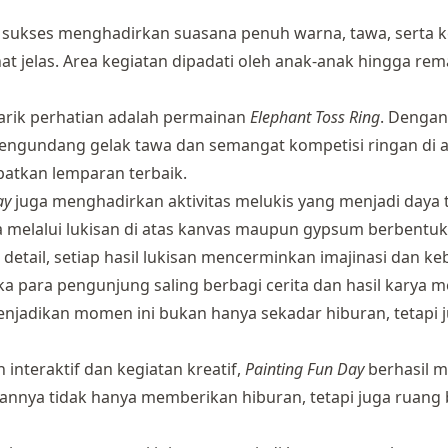
n sukses menghadirkan suasana penuh warna, tawa, serta ke
at jelas. Area kegiatan dipadati oleh anak-anak hingga r
narik perhatian adalah permainan
Elephant Toss Ring
. Denga
ngundang gelak tawa dan semangat kompetisi ringan di ant
atkan lemparan terbaik.
ay
juga menghadirkan aktivitas melukis yang menjadi daya 
 melalui lukisan di atas kanvas maupun gypsum berbentuk
detail, setiap hasil lukisan mencerminkan imajinasi dan k
a para pengunjung saling berbagi cerita dan hasil karya m
jadikan momen ini bukan hanya sekadar hiburan, tetapi 
nteraktif dan kegiatan kreatif,
Painting Fun Day
berhasil me
nnya tidak hanya memberikan hiburan, tetapi juga ruang 