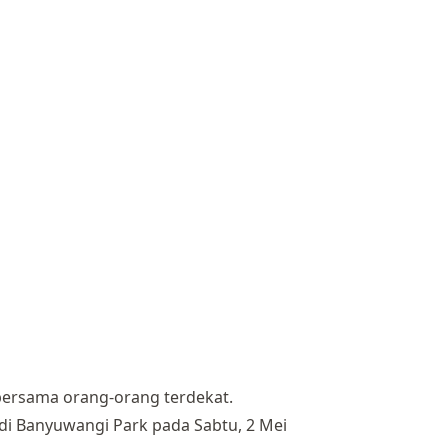
bersama orang-orang terdekat.
i Banyuwangi Park pada Sabtu, 2 Mei