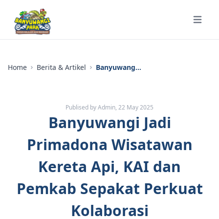
Open m
Home
Berita & Artikel
Banyuwangi Jadi Primadona Wisatawan Kereta Api, KAI dan Pemkab Sepakat Perkuat Kolaborasi
Publised by Admin, 22 May 2025
Banyuwangi Jadi
Primadona Wisatawan
Kereta Api, KAI dan
Pemkab Sepakat Perkuat
Kolaborasi